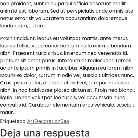
non proident, sunt in culpa qui officia deserunt mollit
anim id est laborum. Sed ut perspiciatis unde omnis iste
natus error sit voluptatem accusantium doloremque
laudantium, totam.
Proin tincidunt, lectus eu volutpat mattis, ante metus
lacinia tellus, vitae condimentum nulla enim bibendum
nibh. Praesent turpis risus, interdum nec venenatis id,
pretium sit amet purus. Interdum et malesuada fames
ac ante ipsum primis in faucibus. Aliquam eu lorem nibh.
Mauris ex dolor, rutrum in odio vel, suscipit ultrices nunc.
Cras ipsum dolor, eleifend et nisl vel, tempor molestie
nibh. In hac habitasse platea dictumst. Proin nec blandit
ligula. Donec volutpat leo turpis, vel accumsan nunc
convallis id. Curabitur elementum eros vehicula, suscipit
maur.
Etiquetado
Art
Decoration
Sea
Deja una respuesta